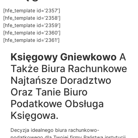
[hfe_template id=’2357′]
[hfe_template id=’2358′]
[hfe_template id=’2359′]
[hfe_template id=’2360′]
[hfe_template id=’2361′]
Księgowy Gniewkowo
A
Także Biura Rachunkowe
Najtańsze Doradztwo
Oraz Tanie Biuro
Podatkowe Obsługa
Księgowa.
Decyzja idealnego biura rachunkowo-
podatkowego dla Twojej firmy Państwa instytucji