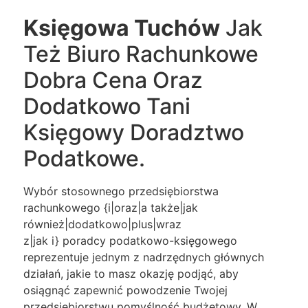
Księgowa Tuchów
Jak
Też Biuro Rachunkowe
Dobra Cena Oraz
Dodatkowo Tani
Księgowy Doradztwo
Podatkowe.
Wybór stosownego przedsiębiorstwa
rachunkowego {i|oraz|a także|jak
również|dodatkowo|plus|wraz
z|jak i} poradcy podatkowo-księgowego
reprezentuje jednym z nadrzędnych głównych
działań, jakie to masz okazję podjąć, aby
osiągnąć zapewnić powodzenie Twojej
przedsiębiorstwu pomyślność budżetowy. W