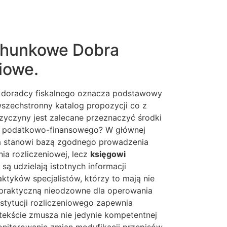
chunkowe Dobra
iowe.
y doradcy fiskalnego oznacza podstawowy
wszechstronny katalog propozycji co z
rzyczyny jest zalecane przeznaczyć środki
wa podatkowo-finansowego? W głównej
aka stanowi bazą zgodnego prowadzenia
nia rozliczeniowej, lecz
księgowi
 udzielają istotnych informacji
ktyków specjalistów, którzy to mają nie
ę praktyczną nieodzowne dla operowania
stytucji rozliczeniowego zapewnia
ntekście zmusza nie jedynie kompetentnej