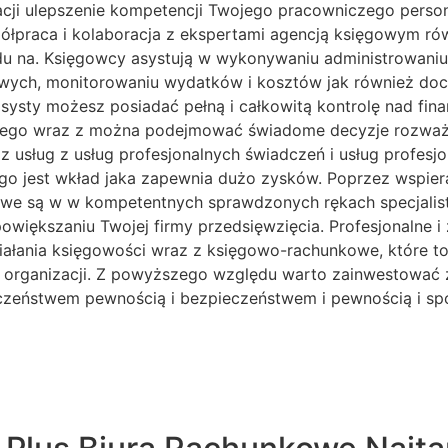
acji ulepszenie kompetencji Twojego pracowniczego perso
ółpraca i kolaboracja z ekspertami agencją księgowym ró
 na. Księgowcy asystują w wykonywaniu administrowaniu i 
wych, monitorowaniu wydatków i kosztów jak również docho
ysty możesz posiadać pełną i całkowitą kontrolę nad fin
owego wraz z można podejmować świadome decyzje rozważn
 z usług z usług profesjonalnych świadczeń i usług profes
ego jest wkład jaka zapewnia dużo zysków. Poprzez wspie
sowe są w w kompetentnych sprawdzonych rękach specjali
t powiększaniu Twojej firmy przedsięwzięcia. Profesjonalne
ziałania księgowości wraz z księgowo-rachunkowe, które 
cji organizacji. Z powyższego względu warto zainwestować
czeństwem pewnością i bezpieczeństwem i pewnością i sp