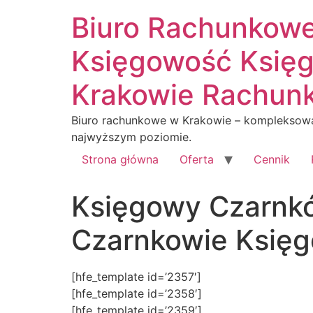
Biuro Rachunkow
Księgowość Księg
Krakowie Rachunk
Biuro rachunkowe w Krakowie – kompleksowa
najwyższym poziomie.
Strona główna
Oferta
Cennik
Księgowy Czarnk
Czarnkowie Księ
[hfe_template id=’2357′]
[hfe_template id=’2358′]
[hfe_template id=’2359′]