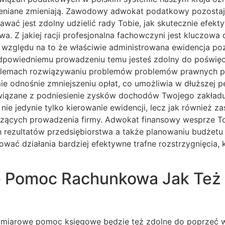
zmieniane zmieniają. Zawodowy adwokat podatkowy pozostaj
wać jest zdolny udzielić rady Tobie, jak skutecznie efekt
a. Z jakiej racji profesjonalna fachowczyni jest kluczowa 
 względu na to że właściwie administrowana ewidencja po
odpowiedniemu prowadzeniu temu jesteś zdolny do poświęci
roblemach rozwiązywaniu problemów problemów prawnych 
ie odnośnie zmniejszeniu opłat, co umożliwia w dłuższej 
związane z podniesienie zysków dochodów Twojego zakład
ie jedynie tylko kierowanie ewidencji, lecz jak również za
zących prowadzenia firmy. Adwokat finansowy wesprze Tob
 rezultatów przedsiębiorstwa a także planowaniu budżet
ować działania bardziej efektywne trafne rozstrzygnięcia,
we Pomoc Rachunkowa Jak Też
miarowe pomoc księgowe będzie też zdolne do poprzeć w 