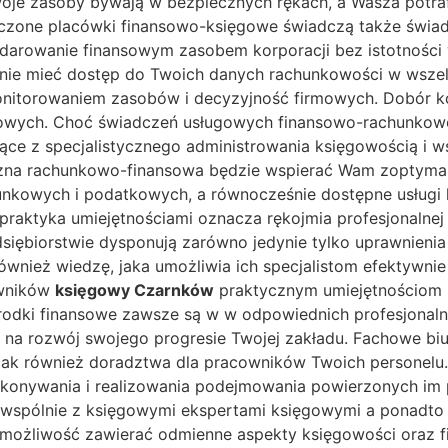
e zasoby bywają w bezpiecznych rękach, a Wasza potrafi
dczone placówki finansowo-księgowe świadczą także świad
darowanie finansowym zasobem korporacji bez istotności w
nie mieć dostęp do Twoich danych rachunkowości w wszel
onitorowaniem zasobów i decyzyjność firmowych. Dobór k
wych. Choć świadczeń usługowych finansowo-rachunkowe 
ujące z specjalistycznego administrowania księgowością
yczna rachunkowo-finansowa będzie wspierać Wam zoptymal
nkowych i podatkowych, a równocześnie dostępne usługi k
 praktyka umiejętnościami oznacza rękojmia profesjonalnej j
siębiorstwie dysponują zarówno jedynie tylko uprawnienia 
również wiedzę, jaka umożliwia ich specjalistom efektywn
owników
księgowy Czarnków
praktycznym umiejętnościom 
rodki finansowe zawsze są w w odpowiednich profesjonalny
na rozwój swojego progresie Twojej zakładu. Fachowe biu
ak również doradztwa dla pracowników Twoich personelu. 
konywania i realizowania podejmowania powierzonych im 
ć wspólnie z księgowymi ekspertami księgowymi a ponadto 
ożliwość zawierać odmienne aspekty księgowości oraz fin