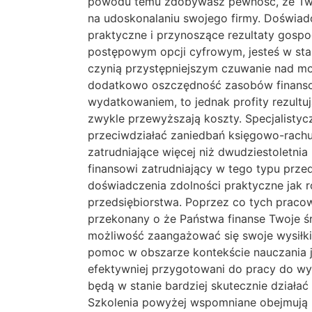
powodu temu zdobywasz pewność, że Twoj
na udoskonalaniu swojego firmy. Doświa
praktyczne i przynoszące rezultaty gospo
postępowym opcji cyfrowym, jesteś w sta
czynią przystępniejszym czuwanie nad m
dodatkowo oszczędność zasobów finanso
wydatkowaniem, to jednak profity rezult
zwykle przewyższają koszty. Specjalist
przeciwdziałać zaniedbań księgowo-rachu
zatrudniające więcej niż dwudziestoletnia
finansowi zatrudniający w tego typu przed
doświadczenia zdolności praktyczne jak 
przedsiębiorstwa. Poprzez co tych prac
przekonany o że Państwa finanse Twoje ś
możliwość zaangażować się swoje wysiłki 
pomoc w obszarze kontekście nauczania j
efektywniej przygotowani do pracy do wy
będą w stanie bardziej skutecznie działa
Szkolenia powyżej wspomniane obejmują m