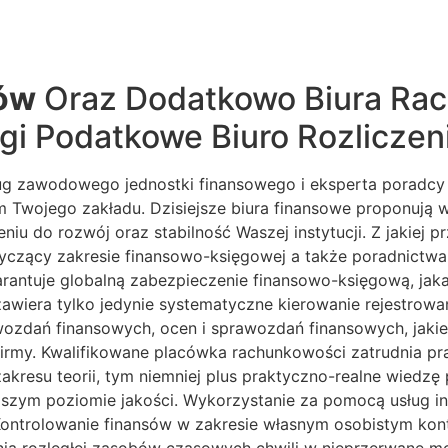
ów
Oraz Dodatkowo Biura Ra
gi Podatkowe Biuro Rozliczen
ług zawodowego jednostki finansowego i eksperta poradc
 Twojego zakładu. Dzisiejsze biura finansowe proponują 
u do rozwój oraz stabilność Waszej instytucji. Z jakiej p
tyczący zakresie finansowo-księgowej a także poradnict
warantuje globalną zabezpieczenie finansowo-księgową, j
 zawiera tylko jedynie systematyczne kierowanie rejestrowa
dań finansowych, ocen i sprawozdań finansowych, jakie są
irmy. Kwalifikowane placówka rachunkowości zatrudnia pra
akresu teorii, tym niemniej plus praktyczno-realne wiedz
ższym poziomie jakości. Wykorzystanie za pomocą usług in
. Kontrolowanie finansów w zakresie własnym osobistym ko