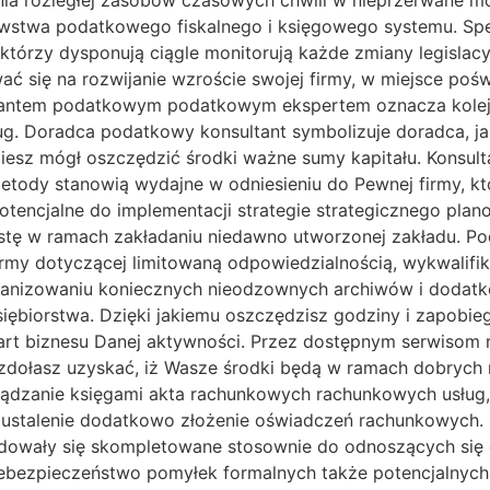
ania rozległej zasobów czasowych chwili w nieprzerwane 
stwa podatkowego fiskalnego i księgowego systemu. Spe
którzy dysponują ciągle monitorują każde zmiany legislac
ć się na rozwijanie wzroście swojej firmy, w miejsce pośw
ltantem podatkowym podatkowym ekspertem oznacza kolejn
. Doradca podatkowy konsultant symbolizuje doradca, ja
iesz mógł oszczędzić środki ważne sumy kapitału. Konsu
metody stanowią wydajne w odniesieniu do Pewnej firmy, k
tencjalne do implementacji strategie strategicznego plan
stę w ramach zakładaniu niedawno utworzonej zakładu. Po
irmy dotyczącej limitowaną odpowiedzialnością, wykwalif
anizowaniu koniecznych nieodzownych archiwów i dodatk
dsiębiorstwa. Dzięki jakiemu oszczędzisz godziny i zapobi
tart biznesu Danej aktywności. Przez dostępnym serwisom
zdołasz uzyskać, iż Wasze środki będą w ramach dobrych 
ządzanie księgami akta rachunkowych rachunkowych usług
 ustalenie dodatkowo złożenie oświadczeń rachunkowych. 
jdowały się skompletowane stosownie do odnoszących się 
ebezpieczeństwo pomyłek formalnych także potencjalnych s