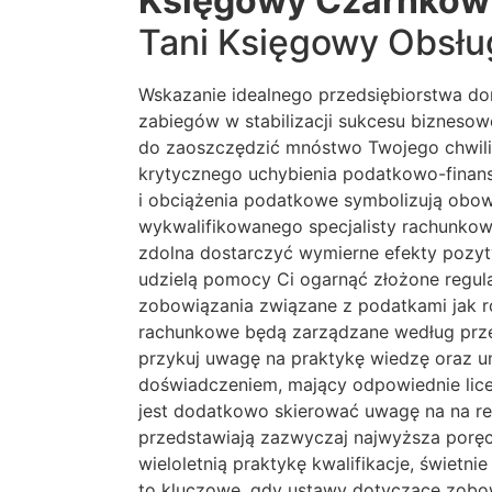
Księgowy Czarnków
Tani Księgowy Obsłu
Wskazanie idealnego przedsiębiorstwa dor
zabiegów w stabilizacji sukcesu biznes
do zaoszczędzić mnóstwo Twojego chwili 
krytycznego uchybienia podatkowo-finanso
i obciążenia podatkowe symbolizują obow
wykwalifikowanego specjalisty rachunkow
zdolna dostarczyć wymierne efekty pozy
udzielą pomocy Ci ogarnąć złożone regu
zobowiązania związane z podatkami jak 
rachunkowe będą zarządzane według prze
przykuj uwagę na praktykę wiedzę oraz um
doświadczeniem, mający odpowiednie lice
jest dodatkowo skierować uwagę na na r
przedstawiają zazwyczaj najwyższa poręc
wieloletnią praktykę kwalifikacje, świet
to kluczowe, gdy ustawy dotyczące zobo