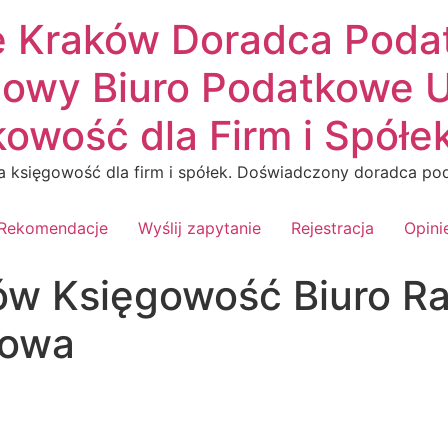
e Kraków Doradca Poda
owy Biuro Podatkowe U
owość dla Firm i Spółe
 księgowość dla firm i spółek. Doświadczony doradca pod
Rekomendacje
Wyślij zapytanie
Rejestracja
Opini
ów Księgowość Biuro R
gowa