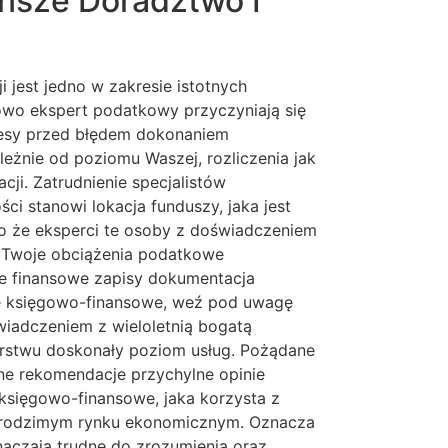
ńsze Doradztwo I
jest jedno w zakresie istotnych
wo ekspert podatkowy przyczyniają się
resy przed błędem dokonaniem
eżnie od poziomu Waszej, rozliczenia jak
i. Zatrudnienie specjalistów
 stanowi lokacja funduszy, jaka jest
o że eksperci te osoby z doświadczeniem
 Twoje obciążenia podatkowe
e finansowe zapisy dokumentacja
ę księgowo-finansowe, weź pod uwagę
wiadczeniem z wieloletnią bogatą
orstwu doskonały poziom usług. Pożądane
ne rekomendacje przychylne opinie
księgowo-finansowe, jaka korzysta z
e w rodzimym rynku ekonomicznym. Oznacza
aczają trudne do zrozumienia oraz