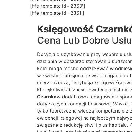
[hfe_template id=’2360′]
[hfe_template id=’2361′]
Księgowość Czarnk
Cena Lub Dobre Usłu
Decyzja o użytkowaniu przy wsparciu us
działanie w obszarze sterowaniu budżetem
kolei mogą mocno oddziaływać w odniesieni
w kwestii profesjonalne wspomaganie do
mierze rzeczą, instytucja księgowości g
którejkolwiek biznesu. Ewidencja jest nie
Czarnków
dodatkowo redagowanie sprawoz
dotyczących kondycji finansowej Waszej f
tylko teoretyczną wiedzą kompetencje z z
ewidencji księgowej na najlepszym najwy
związane z redukcję chwili plus kapitału