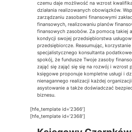
czemu daje możliwość na wzrost kwalifik
działania realizowanych obowiązków. Wsp
zarządzaniu zasobami finansowymi zakładu
finansowych, realizowaniu planów finanso
finansowych zasobów. Za pomocą takiej as
kondycji swojej przedsiębiorstwa usług
przedsiębiorcze. Reasumując, korzystanie
specjalistycznego konsultanta podatkow
spokój, że fundusze Twoje zasoby finan
zająć się zająć się się na rozwój i wzros
księgowe proponuje kompletne usługi i d
nienagannego realizacji każdej organiza
asystowanie a także doświadczać bezpie
biznesu.
[hfe_template id=’2366′]
[hfe_template id=’2368′]