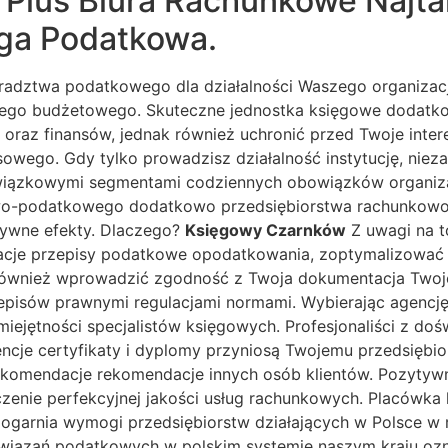
Plus Biura Rachunkowe Najta
ga Podatkowa.
adztwa podatkowego dla działalności Waszego organizacji 
owego budżetowego. Skuteczne jednostka księgowe dodatko
oraz finansów, jednak również uchronić przed Twoje inte
wego. Gdy tylko prowadzisz działalność instytucję, niezal
iązkowymi segmentami codziennych obowiązków organizacj
o-podatkowego dodatkowo przedsiębiorstwa rachunkowości
tywne efekty. Dlaczego?
Księgowy Czarnków
Z uwagi na t
lacje przepisy podatkowe opodatkowania, zoptymalizować
również wprowadzić zgodność z Twoja dokumentacja Twoj
pisów prawnymi regulacjami normami. Wybierając agencj
iejętności specjalistów księgowych. Profesjonaliści z doś
ncje certyfikaty i dyplomy przyniosą Twojemu przedsiębi
ekomendacje rekomendacje innych osób klientów. Pozytyw
zenie perfekcyjnej jakości usług rachunkowych. Placówka 
nie ogarnia wymogi przedsiębiorstw działających w Polsc
wiązań podatkowych w polskim systemie naszym kraju ozn