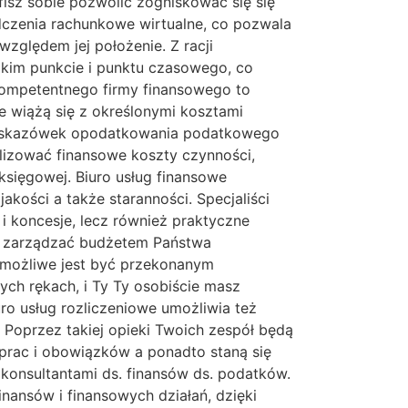
sz sobie pozwolić zogniskować się się
czenia rachunkowe wirtualne, co pozwala
zględem jej położenie. Z racji
kim punkcie i punktu czasowego, co
ompetentnego firmy finansowego to
wiążą się z określonymi kosztami
 i wskazówek opodatkowania podatkowego
izować finansowe koszty czynności,
sięgowej. Biuro usług finansowe
akości a także staranności. Specjaliści
i koncesje, lecz również praktyczne
ie zarządzać budżetem Państwa
możliwe jest być przekonanym
ch rękach, i Ty Ty osobiście masz
ro usług rozliczeniowe umożliwia też
Poprzez takiej opieki Twoich zespół będą
prac i obowiązków a ponadto staną się
konsultantami ds. finansów ds. podatków.
ansów i finansowych działań, dzięki