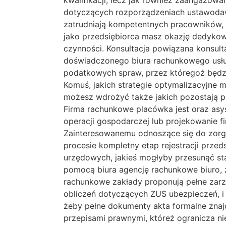
kwalifikacji, lecz jak również zaangażow
dotyczących rozporządzeniach ustawodaw
zatrudniają kompetentnych pracowników, 
jako przedsiębiorca masz okazję dedykowa
czynności. Konsultacja powiązana konsu
doświadczonego biura rachunkowego usług
podatkowych spraw, przez któregoż będz
Komuś, jakich strategie optymalizacyjne 
możesz wdrożyć także jakich pozostają po
Firma rachunkowe placówka jest oraz asy
operacji gospodarczej lub projekowanie f
Zainteresowanemu odnoszące się do zorg
procesie kompletny etap rejestracji prze
urzędowych, jakieś mogłyby przesunąć s
pomocą biura agencję rachunkowe biuro, 
rachunkowe zakłady proponują pełne zar
obliczeń dotyczących ZUS ubezpieczeń, i
żeby pełne dokumenty akta formalne zna
przepisami prawnymi, któreż ogranicza ni