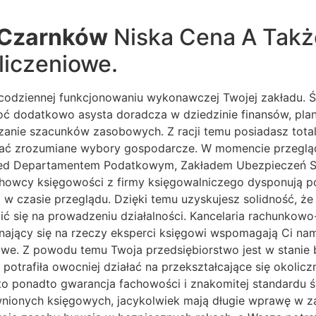
 Czarnków
Niska Cena A Takż
liczeniowe.
 codziennej funkcjonowaniu wykonawczej Twojej zakładu. Ś
oć dodatkowo asysta doradcza w dziedzinie finansów, pla
zanie szacunków zasobowych. Z racji temu posiadasz tota
zować zrozumiane wybory gospodarcze. W momencie przegląd
rzed Departamentem Podatkowym, Zakładem Ubezpieczeń 
chowcy księgowości z firmy księgowalniczego dysponują p
i w czasie przeglądu. Dzięki temu uzyskujesz solidność, ż
lić się na prowadzeniu działalności. Kancelaria rachunkow
ający się na rzeczy eksperci księgowi wspomagają Ci nam
owe. Z powodu temu Twoja przedsiębiorstwo jest w stanie
 potrafiła owocniej działać na przekształcające się okoli
cji to ponadto gwarancja fachowości i znakomitej standard
nionych księgowych, jacykolwiek mają długie wprawę w za