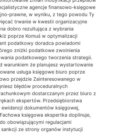
monitorowanie zmian modyfikacji przepisów
cjalistyczne agencje finansowo-księgowe
yjno-prawne, w wyniku, z tego powodu Ty
ięcać trwanie w kwestii organizacyjne
a dobro rezultująca z wybrania
kiż poprze Komuś w optymalizacji
ltant podatkowy doradca powiadomi
tórego zniżki podatkowe zwolnienia
owania podatkowego tworzenia strategii.
d warunkiem że planujesz wystartowanie
ikowane usługa księgowe biuro poprze
owo przejdzie Zainteresowanego w
egniesz błędów proceduralnych
 rachunkowym dostarczanym przez biuro z
rękach ekspertów. Przedsiębiorstwa
, ewidencji dokumentów księgowej,
Fachowa księgowa ekspertka dopilnuje,
do obowiązującymi regulacjami
ankcji ze strony organów instytucji