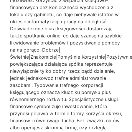
możliwość korzystać z wsparcia księgowo-
finansowych bez konieczności wychodzenia z
lokalu czy gabinetu, co daje niebywale istotne w
okresie informatyzacji i pracy na odległość.
Doświadczone biura księgowości dostarczają
także spotkania online, co daje szansę na szybkie
likwidowanie problemów i pozyskiwanie pomocy
na na gorąco. Dobrze|
Świetnie|Znakomicie|Pomyślnie|Korzystnie|Pozytywnie
powiększająca działająca spółka reprezentuje
niewyłącznie tylko dobry rzecz bądź działanie,
jednak jednakowoż trafne administrowanie
zasobami. Typowanie trafnego korporacji
księgującego oznacza klucz ku pomysłu plus
równomiernego rozkwitu. Specjalistyczne usługi
finansowe symbolizuje inwestowanie, która
przynosi pojawia w formie formy korzyści okresu,
finansów i równowagi ducha. Bez związku na ów,
albo operujesz skromną firmę, czy rozległą