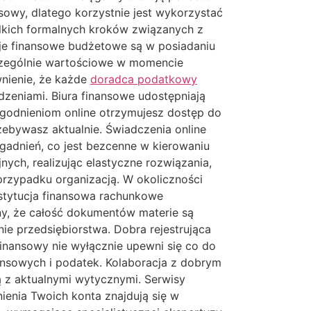
asowy, dlatego korzystnie jest wykorzystać
kich formalnych kroków związanych z
ucje finansowe budżetowe są w posiadaniu
zczególnie wartościowe w momencie
wnienie, że każde
doradca podatkowy
zeniami. Biura finansowe udostępniają
godnieniom online otrzymujesz dostęp do
zebywasz aktualnie. Świadczenia online
gadnień, co jest bezcenne w kierowaniu
ych, realizując elastyczne rozwiązania,
przypadku organizacją. W okoliczności
nstytucja finansowa rachunkowe
ny, że całość dokumentów materie są
e przedsiębiorstwa. Dobra rejestrująca
finansowy nie wyłącznie upewni się co do
ansowych i podatek. Kolaboracja z dobrym
ą z aktualnymi wytycznymi. Serwisy
ienia Twoich konta znajdują się w