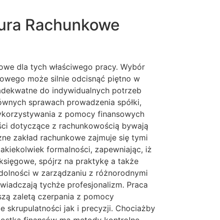
iura Rachunkowe
zowe dla tych właściwego pracy. Wybór
owego może silnie odcisnąć piętno w
 adekwatne do indywidualnych potrzeb
łównych sprawach prowadzenia spółki,
wykorzystywania z pomocy finansowych
ości dotyczące z rachunkowością bywają
zne zakład rachunkowe zajmuje się tymi
akiekolwiek formalności, zapewniając, iż
księgowe, spójrz na praktykę a także
zdolności w zarządzaniu z różnorodnymi
świadczają tychże profesjonalizm. Praca
szą zaletą czerpania z pomocy
 skrupulatności jak i precyzji. Chociażby