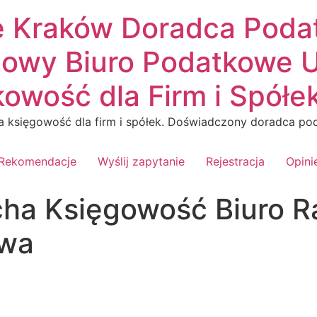
e Kraków Doradca Poda
owy Biuro Podatkowe U
owość dla Firm i Spółe
 księgowość dla firm i spółek. Doświadczony doradca pod
Rekomendacje
Wyślij zapytanie
Rejestracja
Opini
cha Księgowość Biuro 
owa