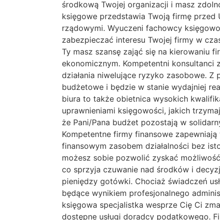
środkową Twojej organizacji i masz zdol
księgowe przedstawia Twoją firmę przed
rządowymi. Wyuczeni fachowcy księgowoś
zabezpieczać interesu Twojej firmy w cz
Ty masz szansę zająć się na kierowaniu 
ekonomicznym. Kompetentni konsultanci 
działania niwelujące ryzyko zasobowe. Z
budżetowe i będzie w stanie wydajniej r
biura to także obietnica wysokich kwalifi
uprawnieniami księgowości, jakich trzyma
że Pani/Pana budżet pozostają w solidarn
Kompetentne firmy finansowe zapewniają 
finansowym zasobem działalności bez ist
możesz sobie pozwolić zyskać możliwość
co sprzyja czuwanie nad środków i decyzj
pieniędzy gotówki. Chociaż świadczeń us
będące wynikiem profesjonalnego adminis
księgowa specjalistka wesprze Cię Ci zma
dostępne usługi doradcy podatkowego. Fi