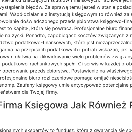
w kierunku znaczących skutków finansowych. Fachowe jed
stąpienia błędów. Za sprawą temu jesteś w stanie posiada
mi. Współdziałanie z instytucją księgowym to również zale
 powołanie doświadczonego przedsiębiorstwa księgowo-fi
est to kapitał, która się powraca. Profesjonalne biuro fin
 się na zyski. Ponadto, zapobiegasz kosztów związanych z 
dztwo podatkowo-finansowych, które jest niezaprzeczalne 
rnia na przepisach podatkowych i potrafi wskazać, jak na
bowym ułatwia na zlikwidowanie wielu problemów związany
o podatkowo-rachunkowych spełni Ci serwis w każdej pro
w operowaniu przedsiębiorstwa. Postawienie na właściwego
 Profesjonalne biuro rozliczeniowe pomaga omijać nieścisł
ż renomę. Zaufany księgowy umie antycypować potencjalne 
eństwem dla Twojej firmy.
Firma Księgowa Jak Również
sjonalnych ekspertów to fundusz, która z gwarancją się spł