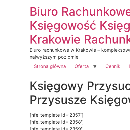
Biuro Rachunkow
Księgowość Księg
Krakowie Rachunk
Biuro rachunkowe w Krakowie – kompleksowa
najwyższym poziomie.
Strona główna
Oferta
Cennik
Księgowy Przysu
Przysusze Księg
[hfe_template id=’2357′]
[hfe_template id=’2358′]
[hfe_template id=’2359′]