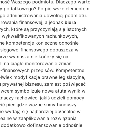
pójność Waszego podmiotu. Dlaczego warto
ury podatkowego? Po pierwsze elementem,
ego administrowania dowolnej podmiotu.
trowania finansowej, a jednak
biura
ch, które są przyczyniają się istotnych
uje wykwalifikowanych rachunkowych,
alne kompetencje konieczne odnośnie
 księgowo-finansowego dopuszcza w
arze wymusza nie kończy się na
 na ciągłe monitorowanie zmian
o-finansowych przepisów. Kompetentne
lwiek modyfikacje prawne legislacyjne,
u prywatnej biznesu, zamiast poświęcać
owcem symbolizuje nowa atuta wynik w
aczy fachowiec, jakiś udzieli pomocy
zić pieniądze ważne sumy funduszy.
e wydają się najbardziej opłacalne w
realne w zaaplikowania rozwiązania
e dodatkowo dofinansowanie odnośnie