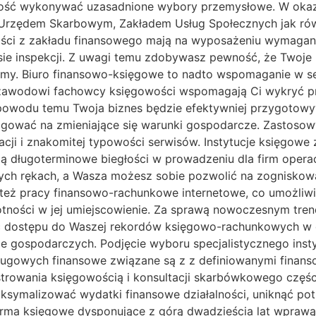
ność wykonywać uzasadnione wybory przemysłowe. W okazji
 Urzędem Skarbowym, Zakładem Usług Społecznych jak rów
ci z zakładu finansowego mają na wyposażeniu wymaganą e
asie inspekcji. Z uwagi temu zdobywasz pewność, że Twoje
firmy. Biuro finansowo-księgowe to nadto wspomaganie w s
zawodowi fachowcy księgowości wspomagają Ci wykryć pr
 powodu temu Twoja biznes będzie efektywniej przygotow
eagować na zmieniające się warunki gospodarcze. Zastoso
kacji i znakomitej typowości serwisów. Instytucje księgowe 
ją długoterminowe biegłości w prowadzeniu dla firm opera
ych rękach, a Wasza możesz sobie pozwolić na zogniskować
też pracy finansowo-rachunkowe internetowe, co umożliwi
otności w jej umiejscowienie. Za sprawą nowoczesnym tr
 dostępu do Waszej rekordów księgowo-rachunkowych w d
e gospodarczych. Podjęcie wyboru specjalistycznego insty
ługowych finansowe związane są z z definiowanymi finans
trowania księgowością i konsultacji skarbówkowego częśc
ksymalizować wydatki finansowe działalności, uniknąć pot
rma księgowe dysponujące z górą dwadzieścia lat wprawą