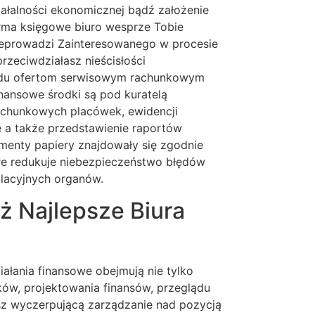
iałalności ekonomicznej bądź założenie
irma księgowe biuro wesprze Tobie
eprowadzi Zainteresowanego w procesie
rzeciwdziałasz nieścisłości
wodu ofertom serwisowym rachunkowym
nansowe środki są pod kuratelą
rachunkowych placówek, ewidencji
 a także przedstawienie raportów
menty papiery znajdowały się zgodnie
re redukuje niebezpieczeństwo błędów
ulacyjnych organów.
ż Najlepsze Biura
ziałania finansowe obejmują nie tylko
ów, projektowania finansów, przeglądu
z wyczerpującą zarządzanie nad pozycją