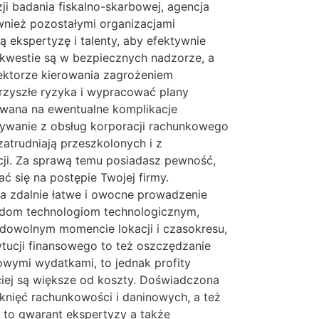
 badania fiskalno-skarbowej, agencja
nież pozostałymi organizacjami
kspertyzę i talenty, aby efektywnie
 kwestie są w bezpiecznych nadzorze, a
ektorze kierowania zagrożeniem
zyszłe ryzyka i wypracować plany
ywana na ewentualne komplikacje
wywanie z obsług korporacji rachunkowego
zatrudniają przeszkolonych i z
cji. Za sprawą temu posiadasz pewność,
 się na postępie Twojej firmy.
a zdalnie łatwe i owocne prowadzenie
endom technologiom technologicznym,
owolnym momencie lokacji i czasokresu,
tucji finansowego to też oszczędzanie
owymi wydatkami, to jednak profity
iej są większe od koszty. Doświadczona
knięć rachunkowości i daninowych, a też
 to gwarant ekspertyzy a także