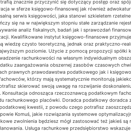
potrafią znacznie przyczynić się dotyczący postęp oraz s
racja w sferze księgowo-finansowej jak również adwokat
alną serwis księgowości, jaka stanowi szkieletem rzeteln
czy się na w największym stopniu stałe zarządzanie rejes
wanie analiz fiskalnych, badań jak i sprawozdań finansowy
zacji. Kwalifikowane instytut księgowo-finansowe przyjm
zną wiedzę czysto teoretyczną, jednak oraz praktyczno-re
najwyższym poziomie. Użycie z pomocą propozycji spółki
rowadzenie rachunkowości na własnym indywidualnym obsz
datku zaangażowania obszernej zasobów czasowych chwili
isach prawnych prawodawstwa podatkowego jak i księgow
fachowców, którzy mają systematycznie monitorują jakieko
otrafisz skierować swoją uwagę na rozwijanie doskonaleni
a. Konsultacja odnosząca rzeczoznawcą podatkowym fach
u rachunkowego placówki. Doradca podatkowy doradca zn
podatkowej kwestii, z powodu czego potrafisz zaoszczęd
powie Komuś, jakie rozwiązania systemowe optymalizacyjn
tkowe zwolnienia będziesz mógł zastosować też jakieś są 
planowania. Usługa rachunkowe przedsiębiorstwo wskazuj