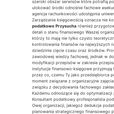
szeroki obszar serwisów które potrafią 
ulokować środki odnośnie fachowe aseku
agencja rachunkowości udostępnia uniwers
Zarządzanie księgowością oznacza nie koń
podatkowe Przysucha
również przygotowy
detali o stanu finansowego Waszej organi
którzy to mają nie tylko czysto teoretyc
kontrolowania finansów na najwyższych 
dziedzinie cięcie czasu oraz środków. P
zawodowej wiedzy fachowej, jednak w do
modyfikacji przepisów w zakresie przep
instytucje finansowo-księgowe przyjmują 
przez co, czemu Ty jako przedsiębiorca p
moment związane z organizacyjne zajęci
związku z decydowania fachowego zakład
Każdemu odnoszące się do optymalizacji 
Konsultant podatkowy profesjonalista pod
Owej organizacji, jakiegoż dedukcje poda
planowania strategicznego finansowego 