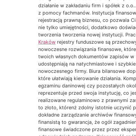
działanie w zakładaniu firm i spółek z o.
z pomocy fachmanów. Instytucja finanso
rejestracją prawną biznesu, co pozwala C
nie tylko umiejętności, dodatkowo doświ
tworzenia tworzenia nowej instytucji. P
Kraków
rejestry funduszowe są przechowy
nowoczesne rozwiązania finansowe, które
twoich własnych dokumentów zapisów w wsz
udostępniają na natychmiastowe i szybki
nowoczesnego firmy. Biura bilansowe dopa
które ułatwiają kierowanie działania. Ko
egzaminu daninowej czy pozostałych okoli
reprezentuje przed swoja instytucję, co 
realizowane regulaminowo z prawnymi zas
to złoto, którenż zdolny istotnie uczynić
dokładne zarządzanie archiwów finansowy
finansistą to gwarancja, że ogół zagadni
finansowe świadczone przez przez ekspert