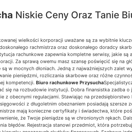
cha
Niskie Ceny Oraz Tanie B
kowanej wielkości korporacji uważane są za wybitnie kluc
doskonałego rachmistrza oraz doskonałego doradcy skarb
stytucja rachunkowe zapewnia kompletne serwisy, jakie są
rporacji. Za sprawą owemu masz szansę poświęcić się na g
 są w mocnych dłoniach. Jedną z najważniejszych zalet 
owanie pieniędzmi, rozliczania skarbowe oraz różne czynn
ej kompetencji.
Biuro rachunkowe Przysucha
Specjalistyc
 się na rozbudowie instytucji. Dobra finansistka zadba o j
e z obecnymi regulacjami. Stawiając na przedsiębiorstwo 
 księgowości z długoletnim obeznaniem posiadają szersze 
mistrze mają konieczne certyfikaty i świadectwa, które po
wnienie, że Twoje pieniądze są w chronionych rękach. Dal
a błędów. Rejestracja stanowi przedmiot, która potrzebuje