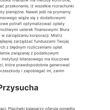
nostka finansów ma metody kontrolne,
ć przekonanie, iż wszelkie rozrachunki
ty pieniężne. Nawet jeśli na prymarny
nansowego wiąże się z dodatkowymi
ansowe potrafi optymalizować opłaty
możliwymi usterek finansowymi. Biura
w zarządzaniu korporacji. Mistrz
jlepiej zarządzać funduszami Twojej
ch z błędnym rozliczeniami opłat
blemie związanej z podatkowym
 instytucji bilansowego ma kluczowe
ości, które prawdopodobnie generować
przeszkody i zapobiegać im, zanim
Przysucha
aci. Placówki księgarzy oferują ponadto