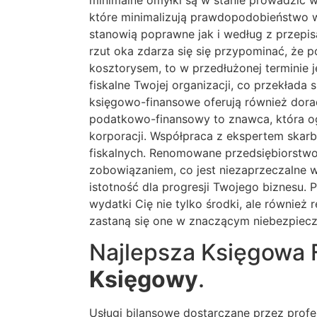
minimalne omyłki są w stanie prowadzić 
które minimalizują prawdopodobieństwo wy
stanowią poprawne jak i według z przepisa
rzut oka zdarza się się przypominać, że
kosztorysem, to w przedłużonej terminie j
fiskalne Twojej organizacji, co przekłada
księgowo-finansowe oferują również dora
podatkowo-finansowy to znawca, która oga
korporacji. Współpraca z ekspertem skar
fiskalnych. Renomowane przedsiębiorstw
zobowiązaniem, co jest niezaprzeczalne 
istotność dla progresji Twojego biznesu.
wydatki Cię nie tylko środki, ale równie
zastaną się one w znaczącym niebezpiecz
Najlepsza Księgowa 
Księgowy
.
Usługi bilansowe dostarczane przez profe