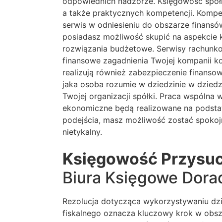
odpowiednich nadzorze. Księgowość spółki
a także praktycznych kompetencji. Kompe
serwis w odniesieniu do obszarze finans
posiadasz możliwość skupić na aspekcie k
rozwiązania budżetowe. Serwisy rachunko
finansowe zagadnienia Twojej kompanii k
realizują również zabezpieczenie finanso
jaka osoba rozumie w dziedzinie w dziedz
Twojej organizacji spółki. Praca wspóln
ekonomiczne będą realizowane na podstaw
podejścia, masz możliwość zostać spokojn
nietykalny.
Księgowość Przysu
Biura Księgowe Dora
Rezolucja dotycząca wykorzystywaniu dz
fiskalnego oznacza kluczowy krok w obsza