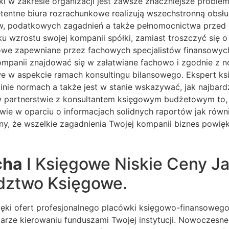
 w zakresie organizacji jest zawsze znaczniejsze problem
tentne biura rozrachunkowe realizują wszechstronną obsłu
ów, podatkowych zagadnień a także pełnomocnictwa przed 
u wzrostu swojej kompanii spółki, zamiast troszczyć się 
we zapewniane przez fachowych specjalistów finansowych 
ompanii znajdować się w załatwiane fachowo i zgodnie z 
we w aspekcie ramach konsultingu bilansowego. Ekspert ks
inie normach a także jest w stanie wskazywać, jak najbar
a w partnerstwie z konsultantem księgowym budżetowym to,
ie w oparciu o informacjach solidnych raportów jak równi
y, że wszelkie zagadnienia Twojej kompanii biznes powięk
cha
I Księgowe Niskie Ceny J
dztwo Księgowe.
ięki ofert profesjonalnego placówki księgowo-finansowe
rze kierowaniu funduszami Twojej instytucji. Nowoczesne