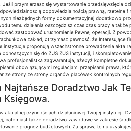
. Jeśli przymierzasz się wystartowanie przedsięwzięcia dz
odpowiedzialnością odpowiedzialnością prawną, rzetelne f
bnych niezbędnych formy dokumentacyjnej dodatkowo prz
wodu temu działania oszczędzisz czas czas pracy a także p
odować zastopować uruchomienie Pewnej operacji. Z po
rachunkowe zakład, otrzymasz pewność, że Interesujące fi
we instytucje proponują wszechstronne prowadzenie akta 
odnoszących się do ZUS ZUS instytucji, i skompletowanie
wa profesjonalistka zagwarantuje, ażebyż kompletne doku
isami obowiązującymi regulacjami przepisami prawa, któ
ar ze strony ze strony organów placówek kontrolnych reg
a
Najtańsze Doradztwo Jak Te
 Księgowa.
w aktualnej czynnościach działaniowej Twojej instytucji. D
j, natomiast także doradztwo zawodowe w zakresie środk
etowanie prognoz budżetowych. Za sprawą temu uzyskujes